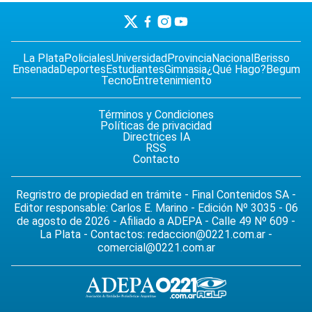
La Plata
Policiales
Universidad
Provincia
Nacional
Berisso
Ensenada
Deportes
Estudiantes
Gimnasia
¿Qué Hago?
Begum
Tecno
Entretenimiento
Términos y Condiciones
Políticas de privacidad
Directrices IA
RSS
Contacto
Regristro de propiedad en trámite - Final Contenidos SA -
Editor responsable: Carlos E. Marino - Edición Nº 3035 - 06
de agosto de 2026 - Afiliado a ADEPA - Calle 49 Nº 609 -
La Plata - Contactos:
redaccion@0221.com.ar
-
comercial@0221.com.ar