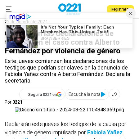
Registrarse
0221.com.ar
Nacional
Alberto Fernández
22 de agosto de 2024
Comienzan las declaraciones de
testigos en el caso contra Alberto
Fernández por violencia de género
Este jueves comienzan las declaraciones de los
testigos que podrían ser claves en la denuncia de
Fabiola Yañez contra Alberto Fernández. Declara la
secretaria.
Escuchá la nota
Seguí a 0221 en
Por
0221
Declararán este jueves los testigos de la causa por
violencia de género impulsada por
Fabiola Yañez