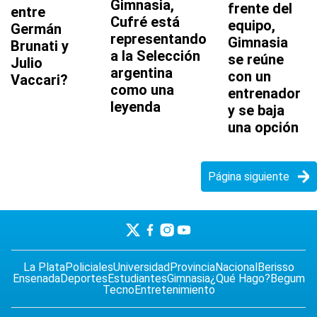
Gimnasia,
frente del
entre
Cufré está
equipo,
Germán
representando
Gimnasia
Brunati y
a la Selección
se reúne
Julio
argentina
con un
Vaccari?
como una
entrenador
leyenda
y se baja
una opción
Página siguiente
La Plata
Policiales
Universidad
Provincia
Nacional
Berisso
Ensenada
Deportes
Estudiantes
Gimnasia
¿Qué Hago?
Begum
Tecno
Entretenimiento