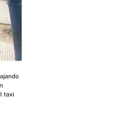
bajando
on
l taxi