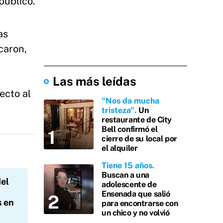
público.
as
caron,
Las más leídas
ecto al
"Nos da mucha
tristeza"
Un
restaurante de City
Bell confirmó el
cierre de su local por
el alquiler
Tiene 15 años
Buscan a una
del
adolescente de
Ensenada que salió
s en
para encontrarse con
un chico y no volvió