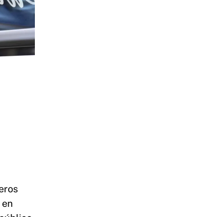
eros
a en