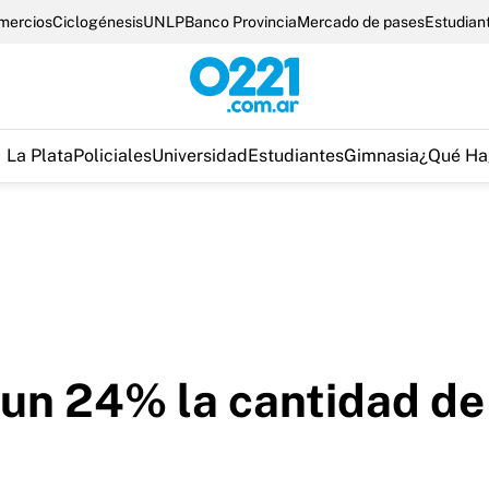
omercios
Ciclogénesis
UNLP
Banco Provincia
Mercado de pases
Estudian
La Plata
Policiales
Universidad
Estudiantes
Gimnasia
¿Qué Ha
ó un 24% la cantidad d