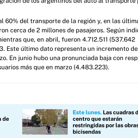
igración de los argentinos del auto al transporte 
l 60% del transporte de la región y, en las últim
ron cerca de 2 millones de pasajeros. Según indi
ientras que, en abril, fueron 4.712.511 (537.642
3. Este último dato representa un incremento de
o. En junio hubo una pronunciada baja con resp
suarios más que en marzo (4.483.223).
Este lunes
Las cuadras 
n de
centro que estarán
restringidas por las obra
bicisendas