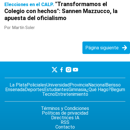
"Transformamos el
Elecciones en el CALP
Colegio con hechos": Sannen Mazzucco, la
apuesta del oficialismo
Por
Martín Soler
Página siguiente
La Plata
Policiales
Universidad
Provincia
Nacional
Berisso
Ensenada
Deportes
Estudiantes
Gimnasia
¿Qué Hago?
Begum
Tecno
Entretenimiento
Términos y Condiciones
Políticas de privacidad
Directrices IA
RSS
Contacto