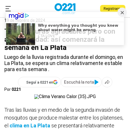
Registrarse
0221.com.ar
La Plata
La Plata
19 de febrero de 2024
Temperaturas agradables pero con
alta humedad: así comenzará la
semana en La Plata
Luego de la lluvia registrada durante el domingo, en
La Plata, se espera un clima relativamente estable
para esta semana .
Escuchá la nota
Seguí a 0221 en
Por
0221
Tras las lluvias y en medio de la segunda invasión de
mosquitos que produce malestar entre los platenses,
el
clima en La Plata
se presentará relativamente