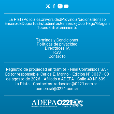
La Plata
Policiales
Universidad
Provincia
Nacional
Berisso
Ensenada
Deportes
Estudiantes
Gimnasia
¿Qué Hago?
Begum
Tecno
Entretenimiento
Términos y Condiciones
Políticas de privacidad
Directrices IA
RSS
Contacto
Regristro de propiedad en trámite - Final Contenidos SA -
Editor responsable: Carlos E. Marino - Edición Nº 3037 - 08
de agosto de 2026 - Afiliado a ADEPA - Calle 49 Nº 609 -
La Plata - Contactos:
redaccion@0221.com.ar
-
comercial@0221.com.ar