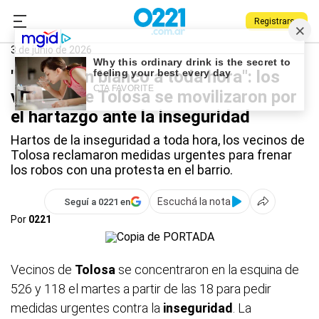
Registrarse
0221.com.ar
La Plata
Policiales
Tolosa
3 de junio de 2026
"Somos un blanco a toda hora": los
vecinos de Tolosa se movilizaron por
el hartazgo ante la inseguridad
Hartos de la inseguridad a toda hora, los vecinos de
Tolosa reclamaron medidas urgentes para frenar
los robos con una protesta en el barrio.
Escuchá la nota
Seguí a 0221 en
Por
0221
Vecinos de
Tolosa
se concentraron en la esquina de
526 y 118 el martes a partir de las 18 para pedir
medidas urgentes contra la
inseguridad
. La