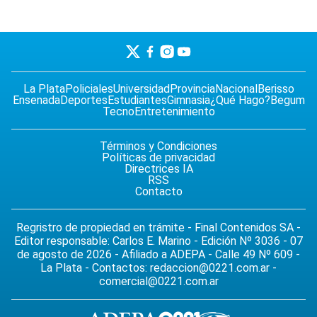
La Plata
Policiales
Universidad
Provincia
Nacional
Berisso
Ensenada
Deportes
Estudiantes
Gimnasia
¿Qué Hago?
Begum
Tecno
Entretenimiento
Términos y Condiciones
Políticas de privacidad
Directrices IA
RSS
Contacto
Regristro de propiedad en trámite - Final Contenidos SA -
Editor responsable: Carlos E. Marino - Edición Nº 3036 - 07
de agosto de 2026 - Afiliado a ADEPA - Calle 49 Nº 609 -
La Plata - Contactos:
redaccion@0221.com.ar
-
comercial@0221.com.ar