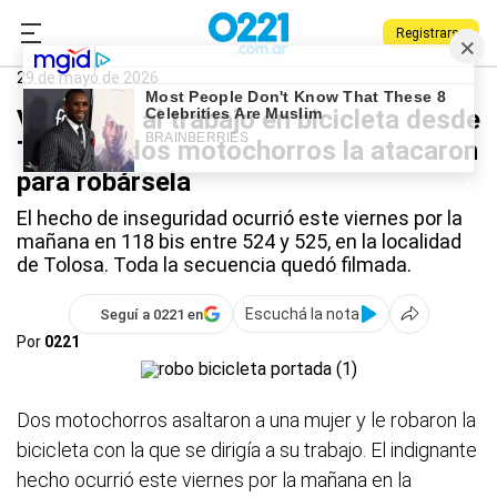
Registrarse
0221.com.ar
Policiales
Tolosa
29 de mayo de 2026
Video: iba al trabajo en bicicleta desde
Tolosa y dos motochorros la atacaron
para robársela
El hecho de inseguridad ocurrió este viernes por la
mañana en 118 bis entre 524 y 525, en la localidad
de Tolosa. Toda la secuencia quedó filmada.
Escuchá la nota
Seguí a 0221 en
Por
0221
Dos motochorros asaltaron a una mujer y le robaron la
bicicleta con la que se dirigía a su trabajo. El indignante
hecho ocurrió este viernes por la mañana en la