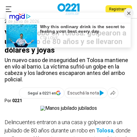
Registrarse
0221.com.ar
Policiales
Tolosa
2 de junio de 2026
Violento robo en Tolosa: golpearon a
un jubilado de 80 años y se llevaron
dólares y joyas
Un nuevo caso de inseguridad en Tolosa mantiene
en vilo al barrio. La víctima sufrió un golpe en la
cabeza y los ladrones escaparon antes del arribo
policial.
Escuchá la nota
Seguí a 0221 en
Por
0221
Delincuentes entraron a una casa y golpearon a un
jubilado de 80 años durante un robo en
Tolosa
, donde