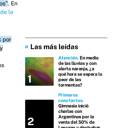
jos"
. En
 de la
 por
Las más leídas
ay
Atención
En medio
de las lluvias y con
os
alerta naranja, ¿a
qué hora se espera lo
peor de las
tormentas?
Primeros
conctactos
Gimnasia inició
charlas con
Argentinos por la
venta del 50% de
Lescano y destrabar