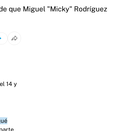
o de que Miguel "Micky" Rodríguez
a
el 14 y
qué
parte