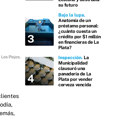
su futuro
Bajo la lupa
Anatomía de un
préstamo personal:
¿cuánto cuesta un
crédito por $1 millón
en financieras de La
Plata?
Los Piojos.
Inspección
La
Municipalidad
clausuró una
panadería de La
Plata por vender
cerveza vencida
clientes
odía,
demás,