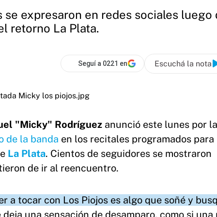
os se expresaron en redes sociales lueg
l retorno La Plata.
Escuchá la nota
Seguí a 0221 en
uel "Micky" Rodríguez
anunció este lunes por l
o de la banda
en los recitales programados para 
e
La Plata
. Cientos de seguidores se mostraron
ieron de ir al reencuentro.
er a tocar con Los Piojos es algo que soñé y bus
 deja una sensación de desamparo, como si una 