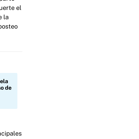
uerte el
e la
 posteo
iela
so de
incipales