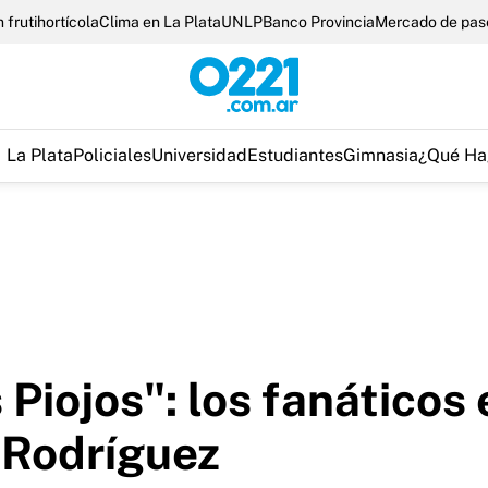
 frutihortícola
Clima en La Plata
UNLP
Banco Provincia
Mercado de pas
La Plata
Policiales
Universidad
Estudiantes
Gimnasia
¿Qué Ha
 Piojos": los fanáticos
 Rodríguez