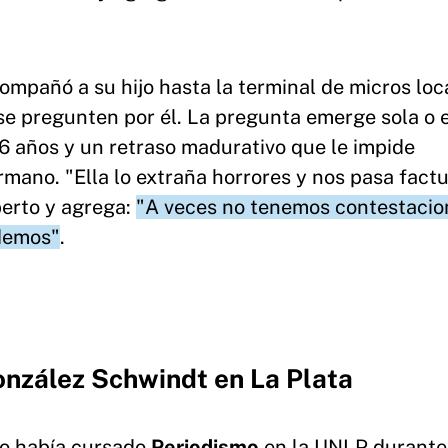
mpañó a su hijo hasta la terminal de micros loca
 se pregunten por él. La pregunta emerge sola o 
36 años y un retraso madurativo que le impide
rmano. "Ella lo extraña horrores y nos pasa fact
berto y agrega:
"A veces no tenemos contestacio
ndemos"
.
onzález Schwindt en La Plata
no había cursado
Periodismo
en la UNLP durante 