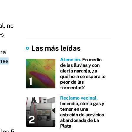
l, no
es
Las más leídas
ura
Atención
En medio
nes
de las lluvias y con
alerta naranja, ¿a
qué hora se espera lo
peor de las
tormentas?
Reclamo vecinal
Incendio, olor a gas y
temor en una
estación de servicios
abandonada de La
Plata
los 5