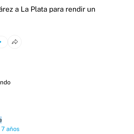
ez a La Plata para rendir un
ando
e
 7 años