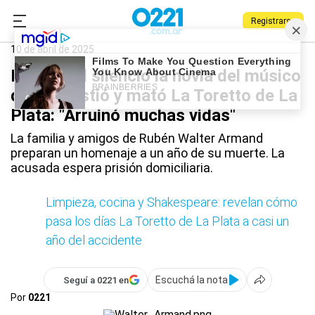
Registrarse
0221.com.ar
La Plata
Policiales
La Toretto
10 de abril de 2025
Rompió el silencio la novia del músico
que embistió y mató La Toretto de La
Plata: "Arruinó muchas vidas"
La familia y amigos de Rubén Walter Armand
preparan un homenaje a un año de su muerte. La
acusada espera prisión domiciliaria.
Limpieza, cocina y Shakespeare: revelan cómo
pasa los días La Toretto de La Plata a casi un
año del accidente
Escuchá la nota
Seguí a 0221 en
Por
0221