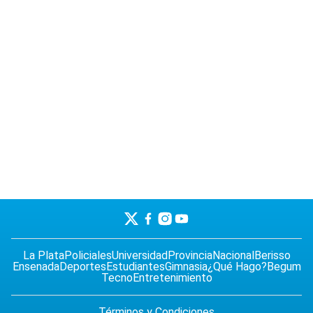
La Plata
Policiales
Universidad
Provincia
Nacional
Berisso
Ensenada
Deportes
Estudiantes
Gimnasia
¿Qué Hago?
Begum
Tecno
Entretenimiento
Términos y Condiciones