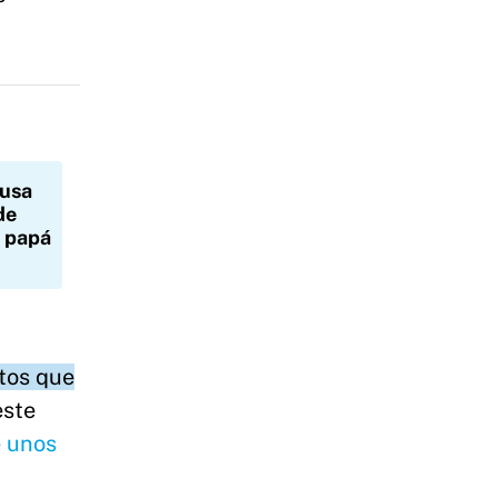
ausa
de
u papá
ntos que
este
e unos