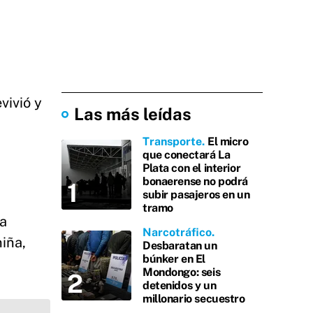
vivió y
Las más leídas
Transporte
El micro
que conectará La
Plata con el interior
bonaerense no podrá
subir pasajeros en un
tramo
da
Narcotráfico
iña,
Desbaratan un
búnker en El
Mondongo: seis
detenidos y un
millonario secuestro