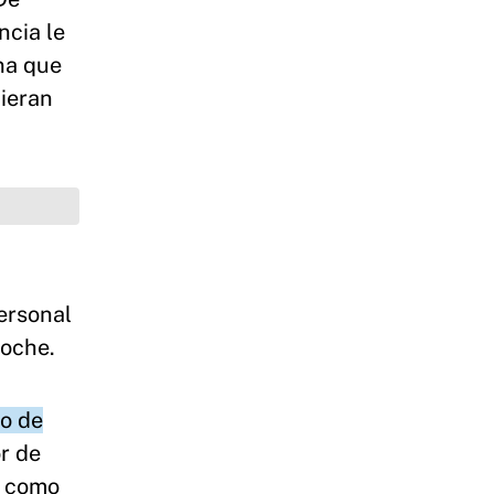
ncia le
ena que
uieran
personal
noche.
do de
r de
on como