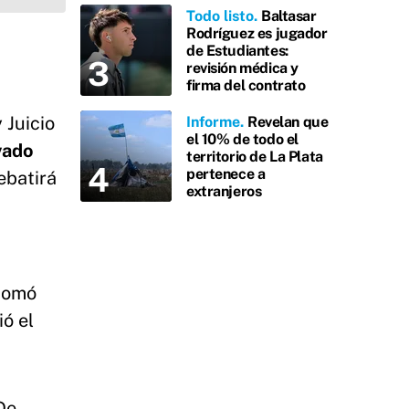
Todo listo
Baltasar
Rodríguez es jugador
de Estudiantes:
revisión médica y
firma del contrato
 Juicio
Informe
Revelan que
el 10% de todo el
vado
territorio de La Plata
pertenece a
ebatirá
extranjeros
 tomó
ió el
 De