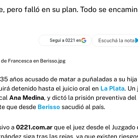
, pero falló en su plan. Todo se encamina 
Escuchá la nota
Seguí a 0221 en
 35 años acusado de matar a puñaladas a su hija
irá detenido hasta el juicio oral en
La Plata
. Un
scal
Ana Medina
, y dictó la prisión preventiva del 
te que desde
Berisso
sacudió al país.
sivo a
0221.com.ar
que el juez desde el Juzgado 
nández siga tras las rejas, ya que existen riesgo