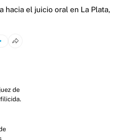
hacia el juicio oral en La Plata,
 juez de
filicida.
de
s