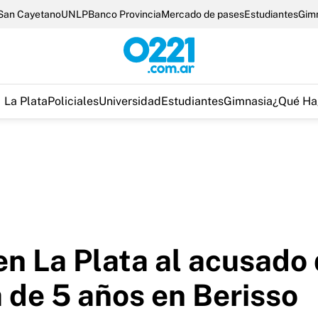
San Cayetano
UNLP
Banco Provincia
Mercado de pases
Estudiantes
Gim
La Plata
Policiales
Universidad
Estudiantes
Gimnasia
¿Qué Ha
 en La Plata al acusado
a de 5 años en Berisso