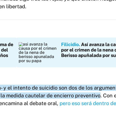
en libertad.
ama de
Filicidio
Así avanza la c
 del
por el crimen de la nena 
años
Berisso apuñalada por s
- y el intento de suicidio son dos de los argume
 la medida cautelar de encierro preventivo
. Con 
 encamina al debate oral,
pero eso será dentro d