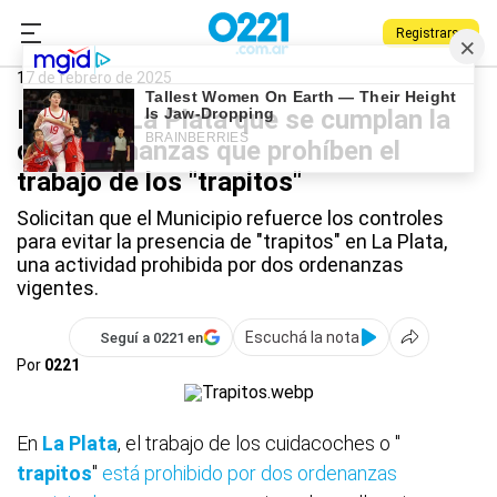
Registrarse
0221.com.ar
La Plata
La Plata
17 de febrero de 2025
Piden en La Plata que se cumplan la
dos ordenanzas que prohíben el
trabajo de los "trapitos"
Solicitan que el Municipio refuerce los controles
para evitar la presencia de "trapitos" en La Plata,
una actividad prohibida por dos ordenanzas
vigentes.
Escuchá la nota
Seguí a 0221 en
Por
0221
En
La Plata
, el trabajo de los cuidacoches o "
trapitos
"
está prohibido por dos ordenanzas