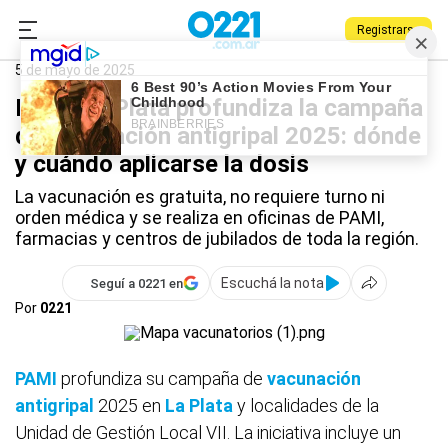
Registrarse
0221.com.ar
La Plata
PAMI
5 de mayo de 2025
PAMI La Plata profundiza la campaña
de vacunación antigripal 2025: dónde
y cuándo aplicarse la dosis
La vacunación es gratuita, no requiere turno ni
orden médica y se realiza en oficinas de PAMI,
farmacias y centros de jubilados de toda la región.
Escuchá la nota
Seguí a 0221 en
Por
0221
PAMI
profundiza su campaña de
vacunación
antigripal
2025 en
La Plata
y localidades de la
Unidad de Gestión Local VII. La iniciativa incluye un