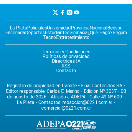
La Plata
Policiales
Universidad
Provincia
Nacional
Berisso
Ensenada
Deportes
Estudiantes
Gimnasia
¿Qué Hago?
Begum
Tecno
Entretenimiento
Términos y Condiciones
Políticas de privacidad
Directrices IA
RSS
Contacto
Regristro de propiedad en trámite - Final Contenidos SA -
Editor responsable: Carlos E. Marino - Edición Nº 3037 - 08
de agosto de 2026 - Afiliado a ADEPA - Calle 49 Nº 609 -
La Plata - Contactos:
redaccion@0221.com.ar
-
comercial@0221.com.ar