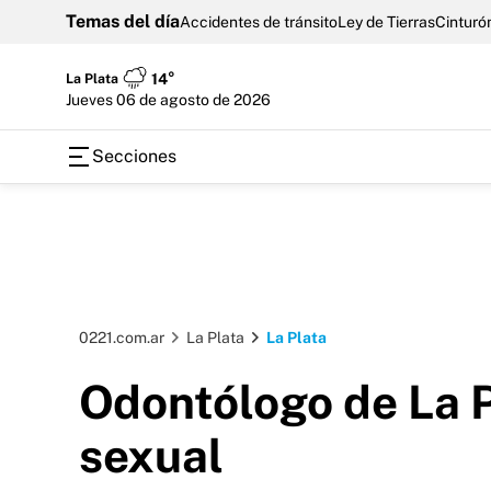
Temas del día
Accidentes de tránsito
Ley de Tierras
Cinturón
La Plata
14°
jueves 06 de agosto de 2026
Secciones
0221.com.ar
La Plata
La Plata
Odontólogo de La P
sexual