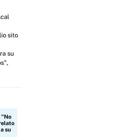
scal
io sito
a
ra su
s",
"No
relato
 a su