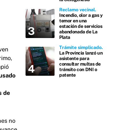
Reclamo vecinal
Incendio, olor a gas y
temor en una
estación de servicios
abandonada de La
Plata
Trámite simplicado
oven
La Provincia lanzó un
rimo,
asistente para
consultar multas de
mpió
tránsito con DNI o
cusado
patente
s de
nes no
 avance