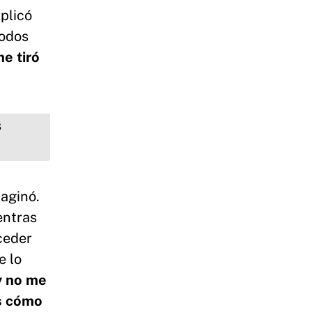
xplicó
todos
me tiró
maginó.
entras
uceder
e lo
y no me
és cómo