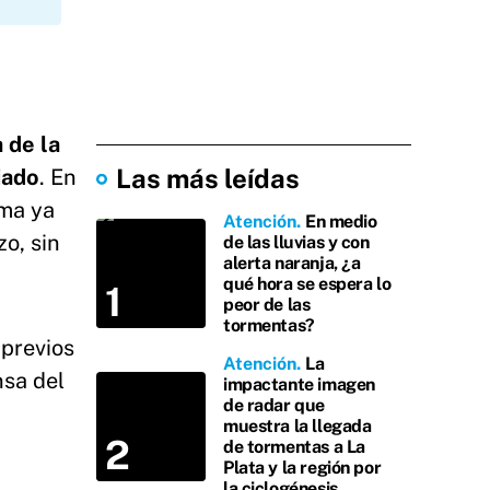
 de la
Las más leídas
iado
. En
ima ya
Atención
En medio
o, sin
de las lluvias y con
alerta naranja, ¿a
qué hora se espera lo
peor de las
tormentas?
 previos
Atención
La
nsa del
impactante imagen
de radar que
muestra la llegada
de tormentas a La
Plata y la región por
la ciclogénesis