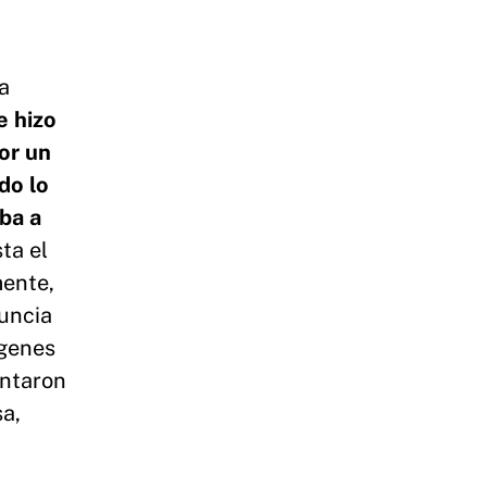
a
e hizo
or un
do lo
ba a
sta el
mente,
nuncia
ágenes
entaron
sa,