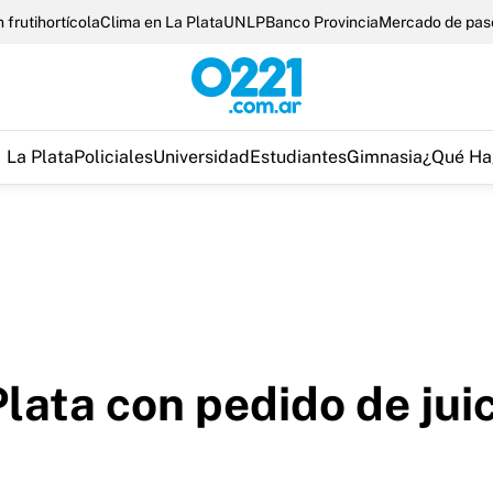
 frutihortícola
Clima en La Plata
UNLP
Banco Provincia
Mercado de pas
La Plata
Policiales
Universidad
Estudiantes
Gimnasia
¿Qué Ha
lata con pedido de jui