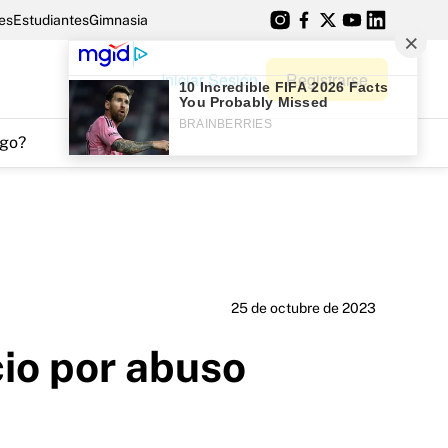
es
Estudiantes
Gimnasia
Iniciar Sesión
Registrarse
go?
25 de octubre de 2023
cio por abuso