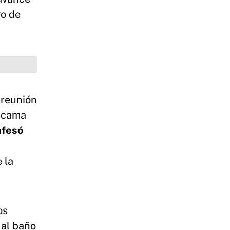
o de
 reunión
a cama
nfesó
e la
os
 al baño