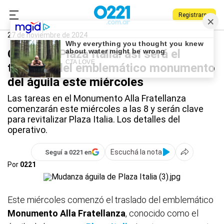
Registrarse
0221.com.ar
La Plata
Plaza Italia
27 de noviembre de 2024
Obras en Plaza Italia: así será el
traslado del emblemático monumento
del águila este miércoles
Las tareas en el Monumento Alla Fratellanza
comenzarán este miércoles a las 8 y serán clave
para revitalizar Plaza Italia. Los detalles del
operativo.
Escuchá la nota
Seguí a 0221 en
Por
0221
Este miércoles comenzó el traslado del emblemático
Monumento Alla Fratellanza
, conocido como el