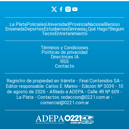
La Plata
Policiales
Universidad
Provincia
Nacional
Berisso
Ensenada
Deportes
Estudiantes
Gimnasia
¿Qué Hago?
Begum
Tecno
Entretenimiento
Términos y Condiciones
Políticas de privacidad
Directrices IA
RSS
Contacto
Regristro de propiedad en trámite - Final Contenidos SA -
Editor responsable: Carlos E. Marino - Edición Nº 3039 - 10
de agosto de 2026 - Afiliado a ADEPA - Calle 49 Nº 609 -
La Plata - Contactos:
redaccion@0221.com.ar
-
comercial@0221.com.ar