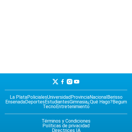
La Plata
Policiales
Universidad
Provincia
Nacional
Berisso
Ensenada
Deportes
Estudiantes
Gimnasia
¿Qué Hago?
Begum
Tecno
Entretenimiento
Términos y Condiciones
Políticas de privacidad
Directrices IA