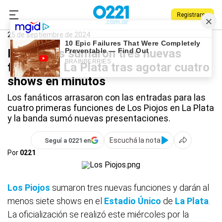
Registrarse
0221.com.ar
La Plata
Los Piojos
25 de septiembre de 2024
Los Piojos sumaron tres nuevas
fechas en La Plata tras agotar cuatro
shows en minutos
Los fanáticos arrasaron con las entradas para las
cuatro primeras funciones de Los Piojos en La Plata
y la banda sumó nuevas presentaciones.
Escuchá la nota
Seguí a 0221 en
Por
0221
Los Piojos
sumaron tres nuevas funciones y darán al
menos siete shows en el
Estadio Único
de
La Plata
.
La oficialización se realizó este miércoles por la