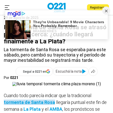
Registrarse
0221.com.ar
La Plata
Tormenta de Santa Rosa
29 de agosto de 2025
La tormenta de Santa Rosa se atrasó
pero está cerca: ¿cuándo llegará
finalmente a La Plata?
La tormenta de Santa Rosa se esperaba para este
sábado, pero cambió su trayectoria y el período de
mayor inestabilidad se registrará más tarde.
Escuchá la nota
Seguí a 0221 en
Por
0221
Cuando todo parecía indicar que la tradicional
tormenta de Santa Rosa
llegaría puntual este fin de
semana a
La Plata
y el
AMBA
, los pronósticos se