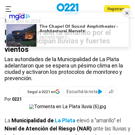
Registrarse
0221.com.ar
La Plata
Berisso
La Plata
12 de abril de 2024
La Plata en alerta amarillo por el
clima: anticipan lluvias y fuertes
vientos
Las autoridades de la Municipalidad de La Plata
adelantaron que se espera un pésimo clima en la
ciudad y activaron los protocolos de monitoreo y
prevención.
Escuchá la nota
Seguí a 0221 en
Por
0221
La
Municipalidad de
La Plata
elevó a "amarillo" el
Nivel de Atención del Riesgo (NAR)
ante las lluvias y