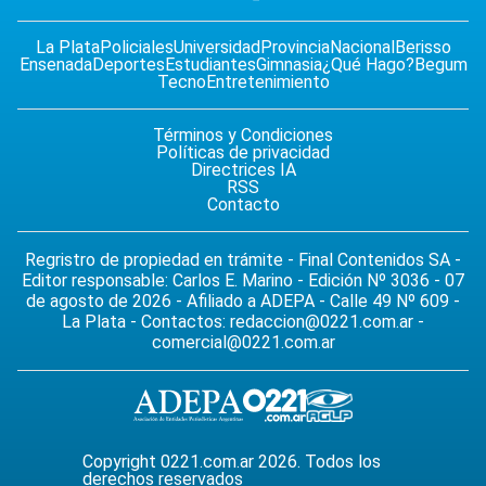
La Plata
Policiales
Universidad
Provincia
Nacional
Berisso
Ensenada
Deportes
Estudiantes
Gimnasia
¿Qué Hago?
Begum
Tecno
Entretenimiento
Términos y Condiciones
Políticas de privacidad
Directrices IA
RSS
Contacto
Regristro de propiedad en trámite - Final Contenidos SA -
Editor responsable: Carlos E. Marino - Edición Nº 3036 - 07
de agosto de 2026 - Afiliado a ADEPA - Calle 49 Nº 609 -
La Plata - Contactos:
redaccion@0221.com.ar
-
comercial@0221.com.ar
Copyright 0221.com.ar 2026. Todos los
derechos reservados