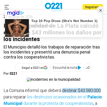
Registrarse
0221.com.ar
La Plata
Municipalidad de La Plata
27 de junio de 2026
La Municipalidad de La Plata calculó
en más de $43 millones los daños por
los incidentes
El Municipio detalló los trabajos de reparación tras
los incidentes y presentó una denuncia penal
contra los cooperativistas.
Escuchá la nota
Seguí a 0221 en
Por
0221
La Comuna informó que deberá
destinar $43.580.000
para reparar
los destrozos ocasionados en el
Palacio
Municipal
durante la protesta de cooperativistas
, a