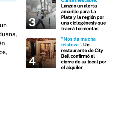
Clima inestable
Lanzan un alerta
amarillo para La
Plata y la región por
una ciclogénesis que
 un
traerá tormentas
duana,
"Nos da mucha
én
tristeza"
Un
restaurante de City
os,
Bell confirmó el
cierre de su local por
el alquiler