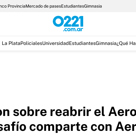
nco Provincia
Mercado de pases
Estudiantes
Gimnasia
La Plata
Policiales
Universidad
Estudiantes
Gimnasia
¿Qué Ha
n sobre reabrir el Aer
esafío comparte con Ae