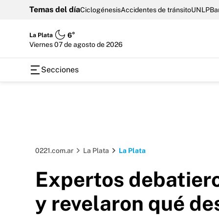
Temas del día
Ciclogénesis
Accidentes de tránsito
UNLP
Ba
La Plata
6°
viernes 07 de agosto de 2026
Secciones
0221.com.ar
La Plata
La Plata
Expertos debatiero
y revelaron qué d