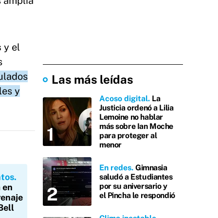
s amplia
s
y el
s
ulados
Las más leídas
les y
Acoso digital
La
Justicia ordenó a Lilia
Lemoine no hablar
más sobre Ian Moche
para proteger al
menor
En redes
Gimnasia
ntos
saludó a Estudiantes
por su aniversario y
a en
el Pincha le respondió
renaje
Bell