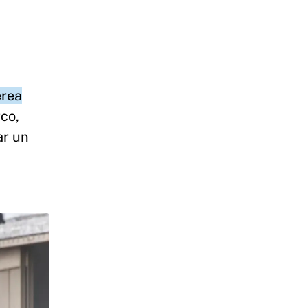
érea
co,
ar un