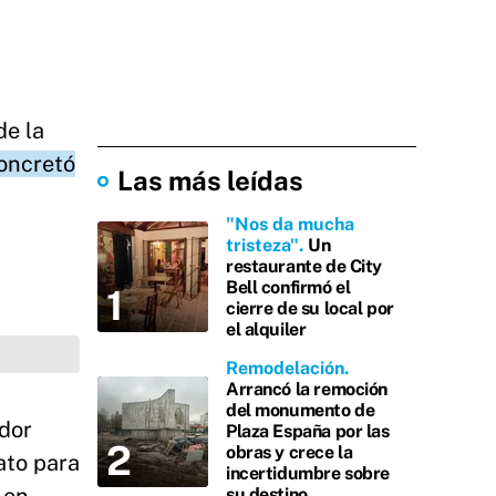
de la
concretó
Las más leídas
"Nos da mucha
tristeza"
Un
restaurante de City
Bell confirmó el
cierre de su local por
el alquiler
Remodelación
Arrancó la remoción
del monumento de
ador
Plaza España por las
obras y crece la
ato para
incertidumbre sobre
su destino