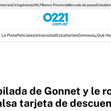
omercios
Ciclogénesis
UNLP
Banco Provincia
Mercado de pases
Estudian
La Plata
Policiales
Universidad
Estudiantes
Gimnasia
¿Qué Ha
bilada de Gonnet y le r
alsa tarjeta de descue