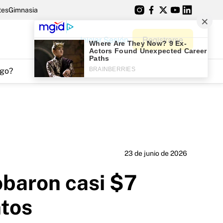
tes
Gimnasia
Iniciar Sesión
Registrarse
go?
23 de junio de 2026
obaron casi $7
ntos