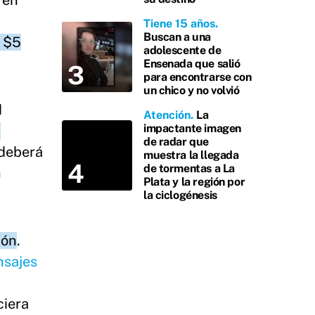
 en
Tiene 15 años
Buscan a una
r $5
adolescente de
Ensenada que salió
para encontrarse con
un chico y no volvió
d
Atención
La
impactante imagen
a
de radar que
 deberá
muestra la llegada
de tormentas a La
n
Plata y la región por
la ciclogénesis
ión
.
nsajes
ciera