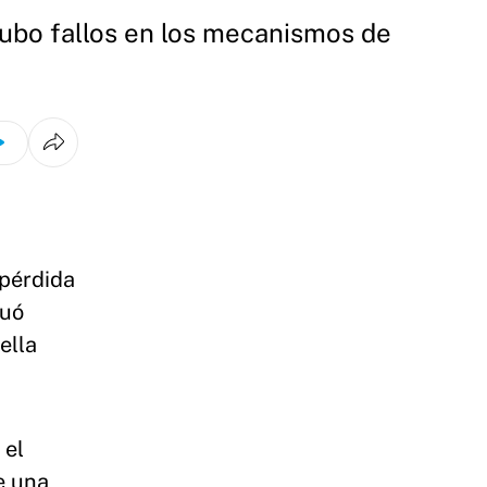
 hubo fallos en los mecanismos de
 pérdida
nuó
ella
 el
e una