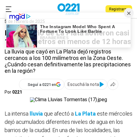
Registrarse
0221.com.ar
La Plata
La Plata
5 de febrero de 2025
En un barrio de La Plata llovieron casi
100 milímetros en menos de 12 horas
La lluvia que cayó en La Plata dejó registros
cercanos a los 100 milímetros en la Zona Oeste.
¿Cuándo cesan definitivamente las precipitaciones
en la región?
Escuchá la nota
Seguí a 0221 en
Por
0221
La intensa
lluvia
que afectó a
La Plata
este miércoles
dejó acumulados diferentes niveles de agua en los
barrios de la ciudad. En una de las localidades, las