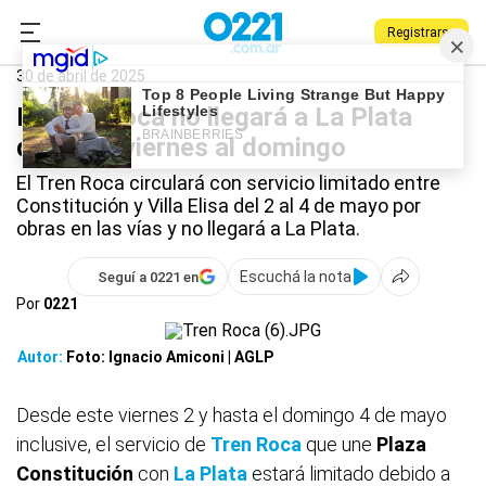
Registrarse
0221.com.ar
La Plata
Tren Roca
30 de abril de 2025
El Tren Roca no llegará a La Plata
desde el viernes al domingo
El Tren Roca circulará con servicio limitado entre
Constitución y Villa Elisa del 2 al 4 de mayo por
obras en las vías y no llegará a La Plata.
Escuchá la nota
Seguí a 0221 en
Por
0221
Autor:
Foto: Ignacio Amiconi | AGLP
Desde este viernes 2 y hasta el domingo 4 de mayo
inclusive, el servicio de
Tren Roca
que une
Plaza
Constitución
con
La Plata
estará limitado debido a