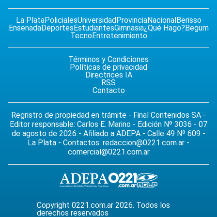
La Plata
Policiales
Universidad
Provincia
Nacional
Berisso
Ensenada
Deportes
Estudiantes
Gimnasia
¿Qué Hago?
Begum
Tecno
Entretenimiento
Términos y Condiciones
Políticas de privacidad
Directrices IA
RSS
Contacto
Regristro de propiedad en trámite - Final Contenidos SA -
Editor responsable: Carlos E. Marino - Edición Nº 3036 - 07
de agosto de 2026 - Afiliado a ADEPA - Calle 49 Nº 609 -
La Plata - Contactos:
redaccion@0221.com.ar
-
comercial@0221.com.ar
Copyright 0221.com.ar 2026. Todos los
derechos reservados