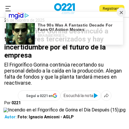
Registrarse
0221.com.ar
La Plata
Frigorífico Gorina
26 de febrero de 2025
El Frigorífico Gorina desvinculó a
trabajadores tercerizados y hay
incertidumbre por el futuro de la
empresa
El Frigorífico Gorina continúa recortando su
personal debido a la caída en la producción. Alegan
falta de fondos y que la planta tardará meses en
reactivarse.
Escuchá la nota
Seguí a 0221 en
Por
0221
Autor:
Foto: Ignacio Amiconi - AGLP