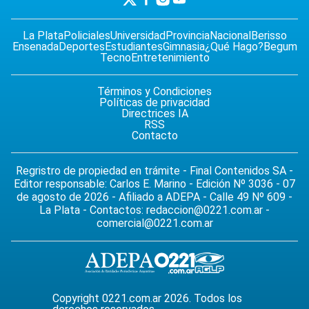
La Plata
Policiales
Universidad
Provincia
Nacional
Berisso
Ensenada
Deportes
Estudiantes
Gimnasia
¿Qué Hago?
Begum
Tecno
Entretenimiento
Términos y Condiciones
Políticas de privacidad
Directrices IA
RSS
Contacto
Regristro de propiedad en trámite - Final Contenidos SA -
Editor responsable: Carlos E. Marino - Edición Nº 3036 - 07
de agosto de 2026 - Afiliado a ADEPA - Calle 49 Nº 609 -
La Plata - Contactos:
redaccion@0221.com.ar
-
comercial@0221.com.ar
Copyright 0221.com.ar 2026. Todos los