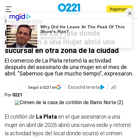
Registrarse
0221.com.ar
La Plata
La Plata
19 de junio de 2026
El cotillón de La Plata donde
asesinaron a una mujer abrió una
sucursal en otra zona de la ciudad
El comercio de La Plata retomó la actividad
después del asesinato de una mujer en el mes de
abril. "Sabemos que fue mucho tiempo", expresaron.
Escuchá la nota
Seguí a 0221 en
Por
0221
El cotillón de
La Plata
en el que asesinaron a una
mujer en abril de 2026 abrió una nueva sede y retomó
la actividad lejos del local donde ocurrió el crimen.