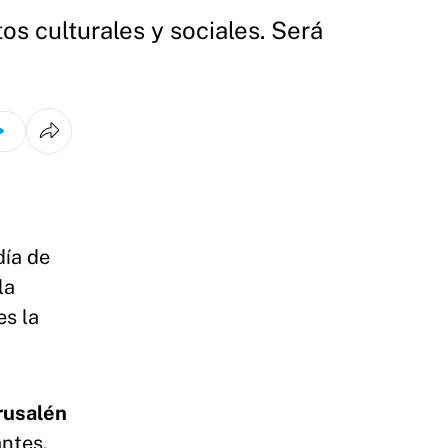
os culturales y sociales. Será
día de
la
es la
rusalén
antes.