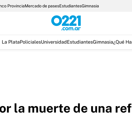
nco Provincia
Mercado de pases
Estudiantes
Gimnasia
La Plata
Policiales
Universidad
Estudiantes
Gimnasia
¿Qué Ha
or la muerte de una ref