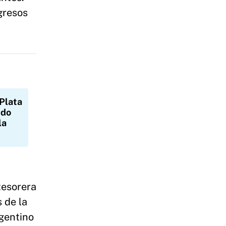
gresos
 Plata
ido
la
tesorera
 de la
gentino