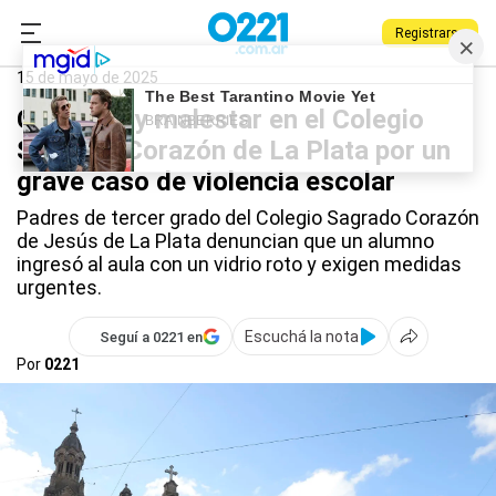
Registrarse
0221.com.ar
La Plata
Colegio Sagrado Corazón
15 de mayo de 2025
Conflicto y malestar en el Colegio
Sagrado Corazón de La Plata por un
grave caso de violencia escolar
Padres de tercer grado del Colegio Sagrado Corazón
de Jesús de La Plata denuncian que un alumno
ingresó al aula con un vidrio roto y exigen medidas
urgentes.
Escuchá la nota
Seguí a 0221 en
Por
0221