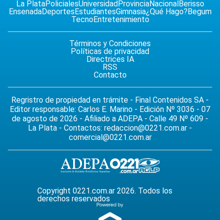
La Plata
Policiales
Universidad
Provincia
Nacional
Berisso
Ensenada
Deportes
Estudiantes
Gimnasia
¿Qué Hago?
Begum
Tecno
Entretenimiento
Términos y Condiciones
Políticas de privacidad
Directrices IA
RSS
Contacto
Regristro de propiedad en trámite - Final Contenidos SA -
Editor responsable: Carlos E. Marino - Edición Nº 3036 - 07
de agosto de 2026 - Afiliado a ADEPA - Calle 49 Nº 609 -
La Plata - Contactos:
redaccion@0221.com.ar
-
comercial@0221.com.ar
Copyright 0221.com.ar 2026. Todos los
derechos reservados