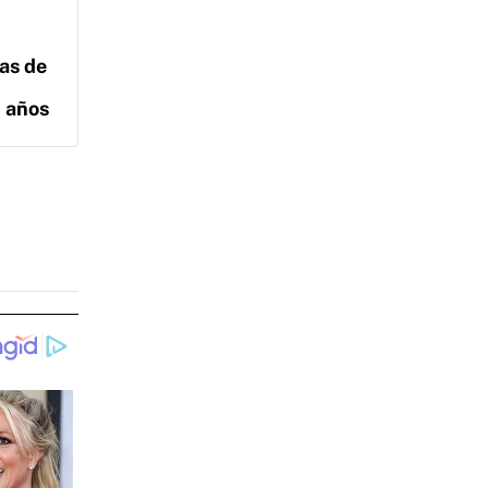
ias de
0 años