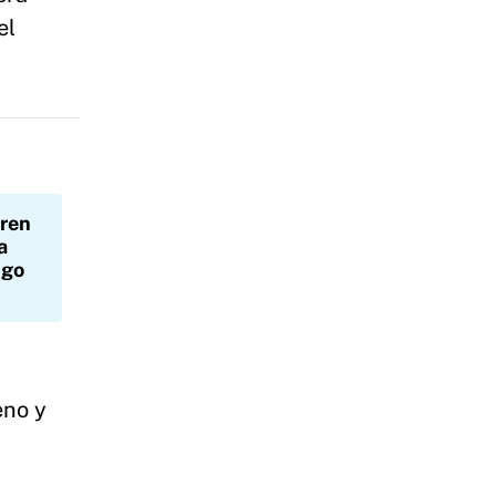
el
Tren
a
ngo
eno y