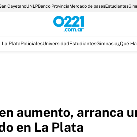
San Cayetano
UNLP
Banco Provincia
Mercado de pases
Estudiantes
Gim
La Plata
Policiales
Universidad
Estudiantes
Gimnasia
¿Qué Ha
en aumento, arranca un
do en La Plata