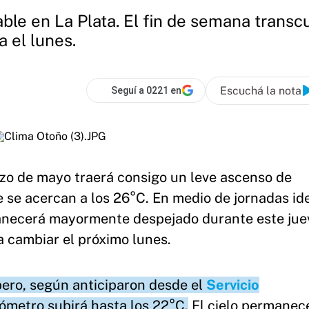
le en La Plata. El fin de semana transcu
a el lunes.
Escuchá la nota
Seguí a 0221 en
nzo de mayo traerá consigo un leve ascenso de
se acercan a los 26°C. En medio de jornadas id
ermanecerá mayormente despejado durante este jue
 cambiar el próximo lunes.
pero, según anticiparon desde el
Servicio
mómetro subirá hasta los 22°C.
El cielo permanec