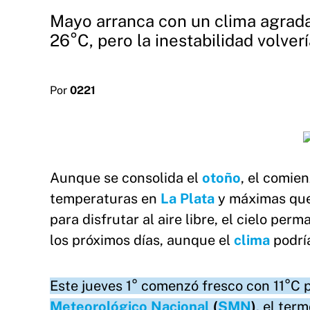
Mayo arranca con un clima agradab
26°C, pero la inestabilidad volverí
Por
0221
Aunque se consolida el
otoño
, el comie
temperaturas en
La Plata
y máximas que 
para disfrutar al aire libre, el cielo p
los próximos días, aunque el
clima
podría
Este jueves 1° comenzó fresco con 11°C 
Meteorológico Nacional
(
SMN
)
, el ter