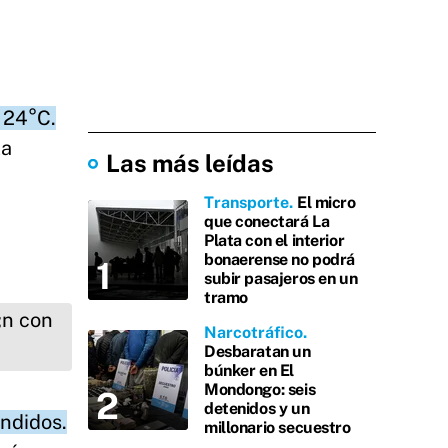
 24°C.
la
Las más leídas
Transporte
El micro
que conectará La
Plata con el interior
bonaerense no podrá
subir pasajeros en un
tramo
Narcotráfico
Desbaratan un
búnker en El
Mondongo: seis
detenidos y un
éndidos.
millonario secuestro