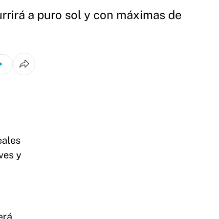
rrirá a puro sol y con máximas de
eales
ves y
erá