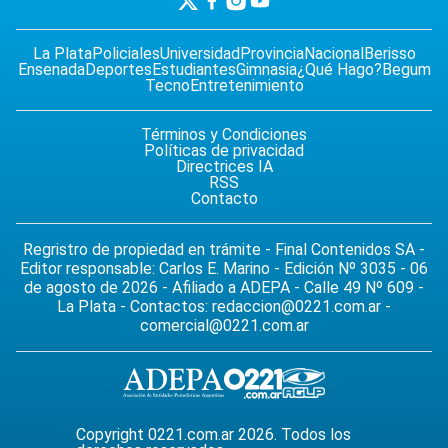
La Plata
Policiales
Universidad
Provincia
Nacional
Berisso
Ensenada
Deportes
Estudiantes
Gimnasia
¿Qué Hago?
Begum
Tecno
Entretenimiento
Términos y Condiciones
Políticas de privacidad
Directrices IA
RSS
Contacto
Regristro de propiedad en trámite - Final Contenidos SA -
Editor responsable: Carlos E. Marino - Edición Nº 3035 - 06
de agosto de 2026 - Afiliado a ADEPA - Calle 49 Nº 609 -
La Plata - Contactos:
redaccion@0221.com.ar
-
comercial@0221.com.ar
Copyright 0221.com.ar 2026. Todos los