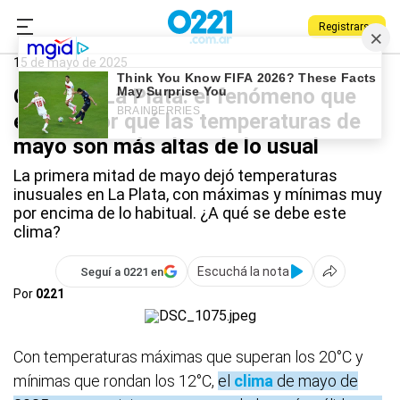
Registrarse
0221.com.ar
La Plata
Clima
15 de mayo de 2025
Clima en La Plata: el fenómeno que
explica por qué las temperaturas de
mayo son más altas de lo usual
La primera mitad de mayo dejó temperaturas
inusuales en La Plata, con máximas y mínimas muy
por encima de lo habitual. ¿A qué se debe este
clima?
Escuchá la nota
Seguí a 0221 en
Por
0221
Con temperaturas máximas que superan los 20°C y
mínimas que rondan los 12°C,
el
clima
de mayo de