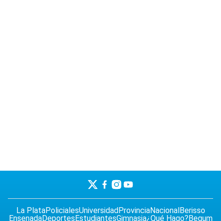
La Plata
Policiales
Universidad
Provincia
Nacional
Berisso
Ensenada
Deportes
Estudiantes
Gimnasia
¿Qué Hago?
Begum