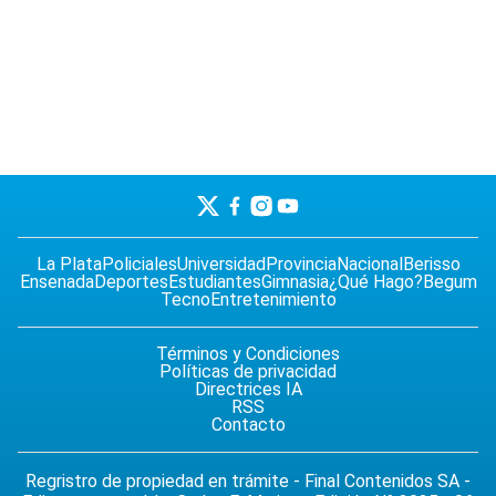
La Plata
Policiales
Universidad
Provincia
Nacional
Berisso
Ensenada
Deportes
Estudiantes
Gimnasia
¿Qué Hago?
Begum
Tecno
Entretenimiento
Términos y Condiciones
Políticas de privacidad
Directrices IA
RSS
Contacto
Regristro de propiedad en trámite - Final Contenidos SA -