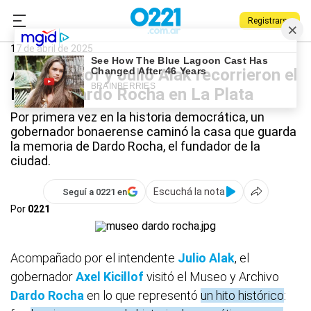
Registrarse
0221.com.ar
La Plata
Axel Kicillof
17 de abril de 2025
Axel Kicillof y Julio Alak recorrieron el
Museo Dardo Rocha en La Plata
Por primera vez en la historia democrática, un
gobernador bonaerense caminó la casa que guarda
la memoria de Dardo Rocha, el fundador de la
ciudad.
Escuchá la nota
Seguí a 0221 en
Por
0221
Acompañado por el intendente
Julio Alak
, el
gobernador
Axel Kicillof
visitó el Museo y Archivo
Dardo Rocha
en lo que representó
un hito histórico
: