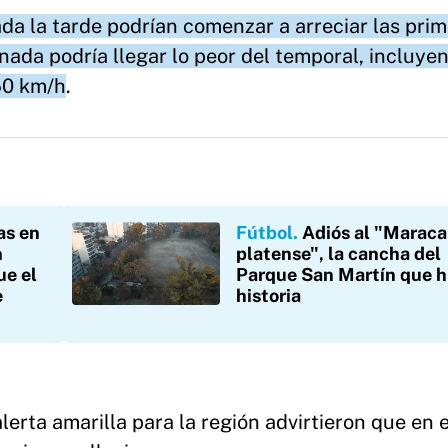
da la tarde podrían comenzar a arreciar las pri
ornada podría llegar lo peor del temporal, incluye
50 km/h
.
as en
Fútbol
Adiós al "Marac
n
platense", la cancha del
e el
Parque San Martín que h
e
historia
erta amarilla para la región advirtieron que en e