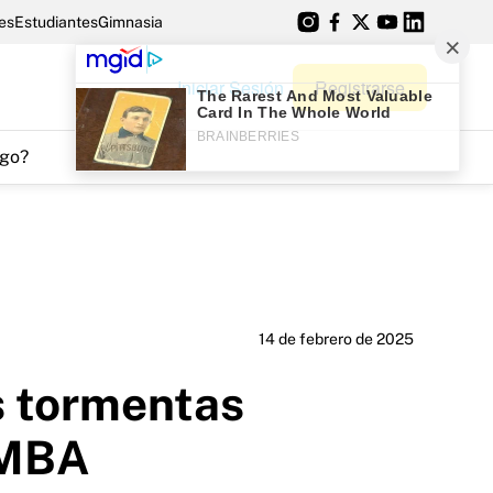
es
Estudiantes
Gimnasia
Iniciar Sesión
Registrarse
go?
14 de febrero de 2025
as tormentas
AMBA