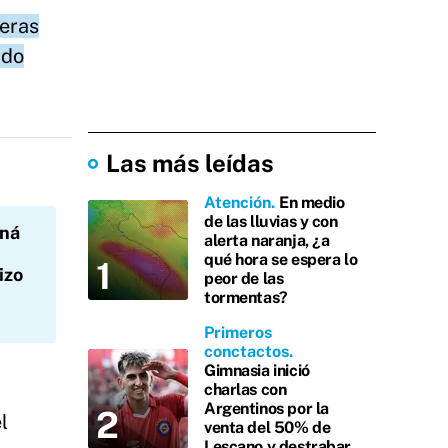
meras
ndo
Las más leídas
Atención
En medio
de las lluvias y con
aná
alerta naranja, ¿a
qué hora se espera lo
izo
peor de las
tormentas?
Primeros
conctactos
Gimnasia inició
charlas con
Argentinos por la
l
venta del 50% de
Lescano y destrabar