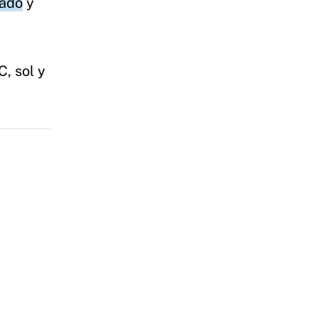
bado
y
, sol y