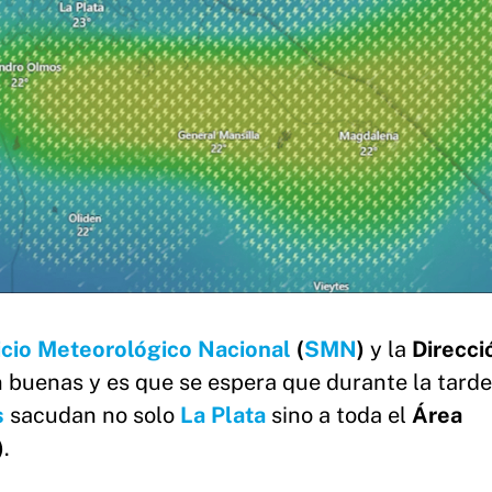
icio Meteorológico Nacional
(
SMN
)
y la
Direcci
buenas y es que se espera que durante la tarde 
s
sacudan no solo
La Plata
sino a toda el
Área
)
.