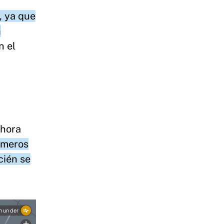
, ya que
n
n el
 hora
imeros
cién se