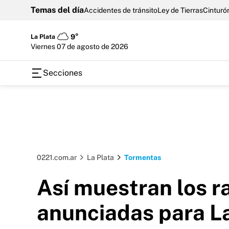
Temas del día
Accidentes de tránsito
Ley de Tierras
Cinturón
La Plata
9°
viernes 07 de agosto de 2026
Secciones
0221.com.ar
La Plata
Tormentas
Así muestran los r
anunciadas para La