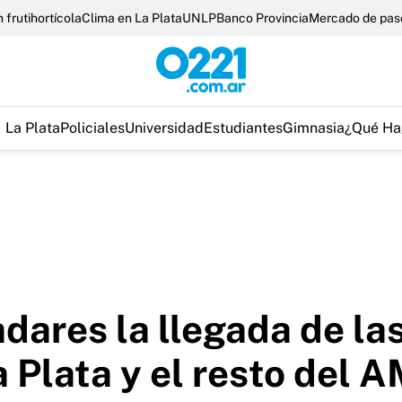
 frutihortícola
Clima en La Plata
UNLP
Banco Provincia
Mercado de pas
La Plata
Policiales
Universidad
Estudiantes
Gimnasia
¿Qué Ha
adares la llegada de l
 Plata y el resto del 