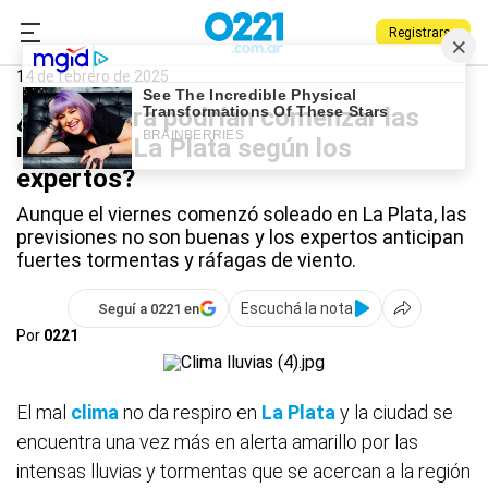
Registrarse
0221.com.ar
La Plata
La Plata
14 de febrero de 2025
¿A qué hora podrían comenzar las
lluvias en La Plata según los
expertos?
Aunque el viernes comenzó soleado en La Plata, las
previsiones no son buenas y los expertos anticipan
fuertes tormentas y ráfagas de viento.
Escuchá la nota
Seguí a 0221 en
Por
0221
El mal
clima
no da respiro en
La Plata
y la ciudad se
encuentra una vez más en alerta amarillo por las
intensas lluvias y tormentas que se acercan a la región