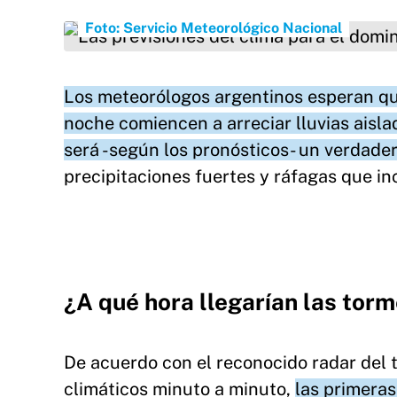
Las previsiones del clima para el domingo no 
Foto: Servicio Meteorológico Nacional
Los meteorólogos argentinos esperan que 
noche comiencen a arreciar lluvias aisl
será -según los pronósticos- un verdader
precipitaciones fuertes y ráfagas que i
¿A qué hora llegarían las tor
De acuerdo con el reconocido radar del
climáticos minuto a minuto,
las primeras