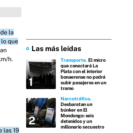
de la
 lo que
Las más leídas
ran
km/h.
Transporte
El micro
que conectará La
Plata con el interior
bonaerense no podrá
subir pasajeros en un
tramo
Narcotráfico
Desbaratan un
búnker en El
Mondongo: seis
detenidos y un
millonario secuestro
e las 19