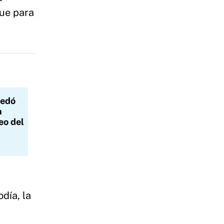
que para
uedó
n
eo del
día, la