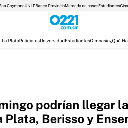
San Cayetano
UNLP
Banco Provincia
Mercado de pases
Estudiantes
Gim
La Plata
Policiales
Universidad
Estudiantes
Gimnasia
¿Qué Ha
mingo podrían llegar l
 Plata, Berisso y Ens