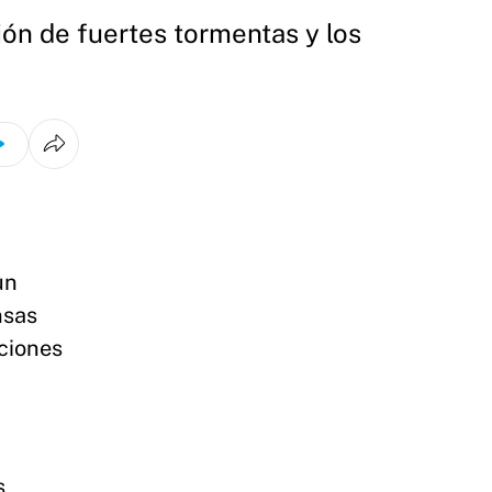
ión de fuertes tormentas y los
un
nsas
ciones
s