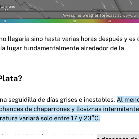
no llegaría sino hasta varias horas después y es 
ría lugar fundamentalmente alrededor de la
Plata?
na seguidilla de días grises e inestables.
Al meno
chances de chaparrones y lloviznas intermitentes
ratura variará solo entre 17 y 23°C.
, lluvias aisladas y un leve descenso de