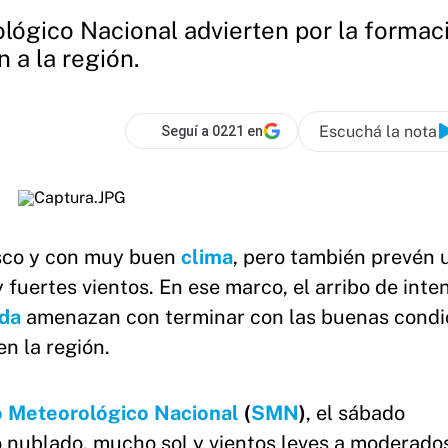
lógico Nacional advierten por la formac
 a la región.
Escuchá la nota
Seguí a 0221 en
esco y con muy buen
clima
, pero también prevén 
 fuertes vientos. En ese marco, el arribo de inte
da
amenazan con terminar con las buenas condi
en la región.
o Meteorológico Nacional
(
SMN
)
, el sábado
go nublado, mucho sol y vientos leves a moderado