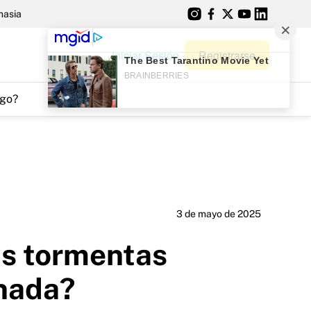
nasia
Iniciar Sesión
Registrarse
go?
3 de mayo de 2025
as tormentas
enada?