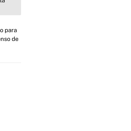
to para
enso de