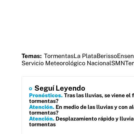
Temas:
Tormentas
La Plata
Berisso
Ensen
Servicio Meteorológico Nacional
SMN
Te
Seguí Leyendo
Pronósticos
Tras las lluvias, se viene e
tormentas?
Atención
En medio de las lluvias y con al
tormentas?
Atención
Desplazamiento rápido y lluvias
tormentas