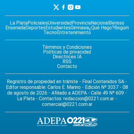
La Plata
Policiales
Universidad
Provincia
Nacional
Berisso
Ensenada
Deportes
Estudiantes
Gimnasia
¿Qué Hago?
Begum
Tecno
Entretenimiento
Términos y Condiciones
Políticas de privacidad
Directrices IA
RSS
Contacto
Regristro de propiedad en trámite - Final Contenidos SA -
Editor responsable: Carlos E. Marino - Edición Nº 3037 - 08
de agosto de 2026 - Afiliado a ADEPA - Calle 49 Nº 609 -
La Plata - Contactos:
redaccion@0221.com.ar
-
comercial@0221.com.ar