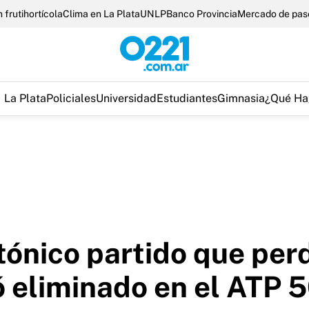
 frutihortícola
Clima en La Plata
UNLP
Banco Provincia
Mercado de pas
La Plata
Policiales
Universidad
Estudiantes
Gimnasia
¿Qué Ha
atónico partido que pe
ó eliminado en el ATP