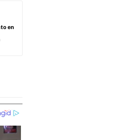
nto en
a