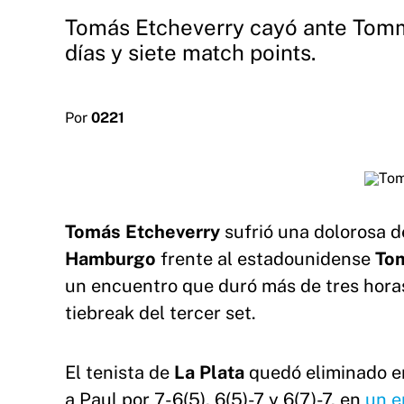
Tomás Etcheverry cayó ante Tomm
días y siete match points.
Por
0221
Tomás Etcheverry
sufrió una dolorosa d
Hamburgo
frente al estadounidense
Tom
un encuentro que duró más de tres hora
tiebreak del tercer set.
El tenista de
La Plata
quedó eliminado en
a Paul por 7-6(5), 6(5)-7 y 6(7)-7, en
un e