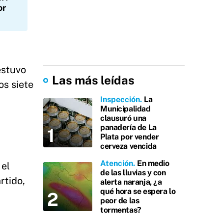
or
estuvo
Las más leídas
os siete
Inspección
La
Municipalidad
clausuró una
panadería de La
Plata por vender
cerveza vencida
Atención
En medio
 el
de las lluvias y con
rtido,
alerta naranja, ¿a
qué hora se espera lo
peor de las
tormentas?