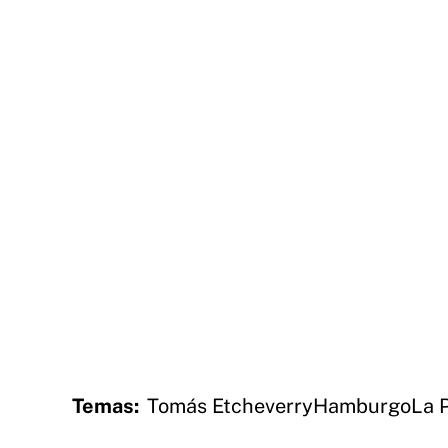
Temas:
Tomás Etcheverry
Hamburgo
La 