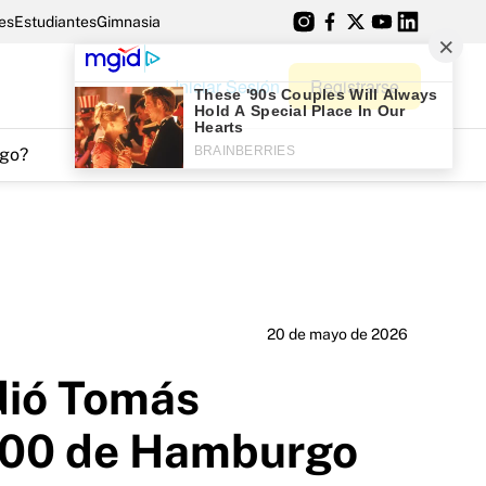
es
Estudiantes
Gimnasia
Iniciar Sesión
Registrarse
go?
20 de mayo de 2026
rdió Tomás
 500 de Hamburgo