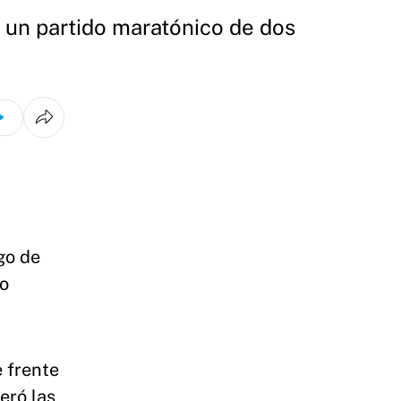
un partido maratónico de dos
go de
co
 frente
eró las