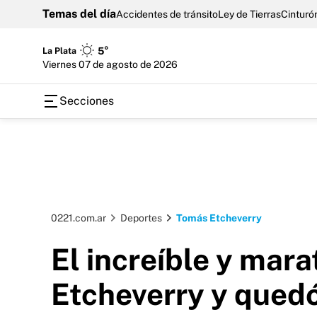
Temas del día
Accidentes de tránsito
Ley de Tierras
Cinturón
La Plata
5°
viernes 07 de agosto de 2026
Secciones
0221.com.ar
Deportes
Tomás Etcheverry
El increíble y mar
Etcheverry y qued