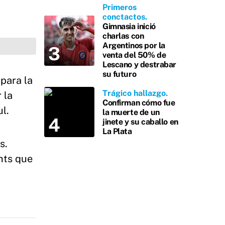
Primeros
conctactos
Gimnasia inició
charlas con
Argentinos por la
venta del 50% de
Lescano y destrabar
su futuro
para la
Trágico hallazgo
 la
Confirman cómo fue
l.
la muerte de un
jinete y su caballo en
La Plata
s.
nts que