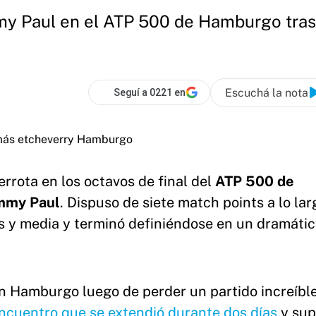
y Paul en el ATP 500 de Hamburgo tras 
Escuchá la nota
Seguí a 0221 en
errota en los octavos de final del
ATP 500 de
my Paul
. Dispuso de siete match points a lo lar
s y media y terminó definiéndose en un dramáti
 Hamburgo luego de perder un partido increíble
ncuentro que se extendió durante dos días
y sup