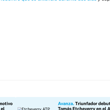
 motivo
Avanza
Triunfador debu
 el
Tomás Etcheverry en el 