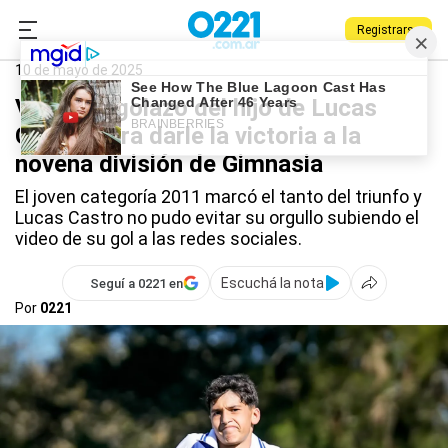
Registrarse
0221.com.ar
Gimnasia
Deportes
Lucas Castro
10 de mayo de 2025
Video: el golazo del hijo de Lucas
Castro para darle la victoria a la
novena división de Gimnasia
El joven categoría 2011 marcó el tanto del triunfo y
Lucas Castro no pudo evitar su orgullo subiendo el
video de su gol a las redes sociales.
Escuchá la nota
Seguí a 0221 en
Por
0221