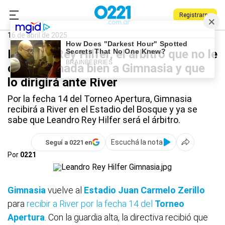
Registrarse
0221.com.ar
Gimnasia
Deportes
Leandro Rey Hilfer
16 de abril de 2025
Leandro Rey Hilfer, el árbitro que no le
cae para nada bien a Gimnasia y que
lo dirigirá ante River
Por la fecha 14 del Torneo Apertura, Gimnasia
recibirá a River en el Estadio del Bosque y ya se
sabe que Leandro Rey Hilfer será el árbitro.
Escuchá la nota
Seguí a 0221 en
Por
0221
Gimnasia
vuelve al
Estadio Juan Carmelo Zerillo
para
recibir a River por la fecha 14 del
Torneo
Apertura
. Con la guardia alta, la directiva recibió que