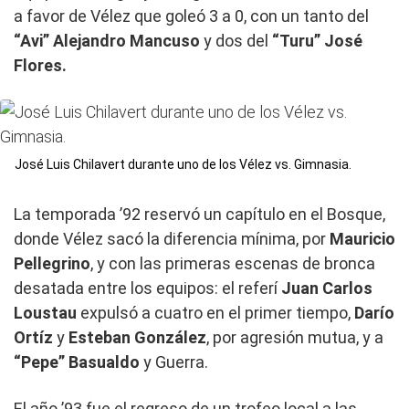
a favor de Vélez que goleó 3 a 0, con un tanto del
“Avi”
Alejandro Mancuso
y dos del
“Turu”
José
Flores.
José Luis Chilavert durante uno de los Vélez vs. Gimnasia.
La temporada ’92 reservó un capítulo en el Bosque,
donde Vélez sacó la diferencia mínima, por
Mauricio
Pellegrino
, y con las primeras escenas de bronca
desatada entre los equipos: el referí
Juan Carlos
Loustau
expulsó a cuatro en el primer tiempo,
Darío
Ortíz
y
Esteban González
, por agresión mutua, y a
“Pepe”
Basualdo
y Guerra.
El año ’93 fue el regreso de un trofeo local a las