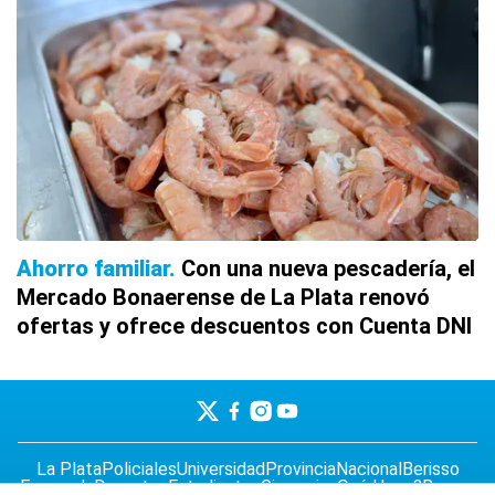
Ahorro familiar
Con una nueva pescadería, el
Mercado Bonaerense de La Plata renovó
ofertas y ofrece descuentos con Cuenta DNI
La Plata
Policiales
Universidad
Provincia
Nacional
Berisso
Ensenada
Deportes
Estudiantes
Gimnasia
¿Qué Hago?
Begum