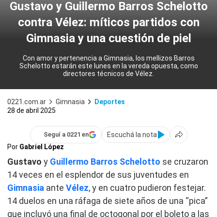
Gustavo y Guillermo Barros Schelotto
contra Vélez: míticos partidos con
Gimnasia y una cuestión de piel
Con amor y pertenencia a Gimnasia, los mellizos Barros
Schelotto estarán este lunes en la vereda opuesta, como
directores técnicos de Vélez.
0221.com.ar
Gimnasia
Deportes
28 de abril 2025
Escuchá la nota
Seguí a 0221 en
Por
Gabriel López
Gustavo
y
Guillermo Barros Schelotto
se cruzaron
14 veces en el esplendor de sus juventudes en
Gimnasia
ante
Vélez
, y en cuatro pudieron festejar.
14 duelos en una ráfaga de siete años de una “pica”
que incluyó una final de octogonal por el boleto a las