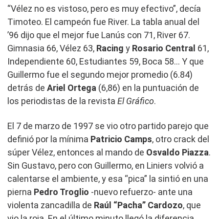
“Vélez no es vistoso, pero es muy efectivo”, decía
Timoteo. El campeón fue River. La tabla anual del
’96 dijo que el mejor fue Lanús con 71, River 67.
Gimnasia 66, Vélez 63,
Racing
y
Rosario
Central
61,
Independiente 60, Estudiantes 59, Boca 58… Y que
Guillermo fue el segundo mejor promedio (6.84)
detrás de
Ariel Ortega
(6,86) en la puntuación de
los periodistas de la revista
El Gráfico
.
El 7 de marzo de 1997 se vio otro partido parejo que
definió por la mínima
Patricio Camps
, otro crack del
súper Vélez, entonces al mando de
Osvaldo Piazza
.
Sin Gustavo, pero con Guillermo, en Liniers volvió a
calentarse el ambiente, y esa “pica” la sintió en una
pierna
Pedro Troglio
-nuevo refuerzo- ante una
violenta zancadilla de
Raúl “Pacha” Cardozo
, que
vio la roja. En el último minuto llegó la diferencia