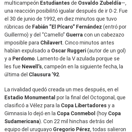
multicampeón
Estudiantes
de
Osvaldo
Zubeldía
—,
una reacción posibilitó igualar después de ir 0-2. Fue
el 30 de junio de 1992, en diez minutos que tuvo
rúbricas de
Fabián “El Pícaro” Fernández
(entró por
Guillermo) y del “Camello”
Guerra
con un cabezazo
imposible para
Chilavert
. Cinco minutos antes
habían expulsado a
Oscar
Ruggeri
(autor de un gol)
y a
Perdomo
. Lamento de la V azulada porque se
les fue
Newell’s
, campeón en la siguiente fecha, la
última del
Clausura ’92
.
La rivalidad quedó creada un mes después, en el
Estadio
Monumental
por la final del Octogonal, que
clasificó a Vélez para la
Copa
Libertadores
y a
Gimnasia lo dejó en la
Copa
Conmebol
(hoy
Copa
Sudamericana
). Con 22 mil hinchas detrás del
equipo del uruguayo
Gregorio Pérez
, todas salieron