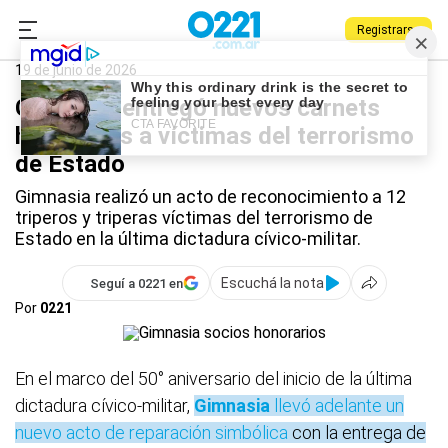
Registrarse
0221.com.ar
Gimnasia
Deportes
Gimnasia
19 de junio de 2026
Gimnasia entregó nuevos carnets
honorarios a víctimas del terrorismo
de Estado
Gimnasia realizó un acto de reconocimiento a 12
triperos y triperas víctimas del terrorismo de
Estado en la última dictadura cívico-militar.
Escuchá la nota
Seguí a 0221 en
Por
0221
En el marco del 50° aniversario del inicio de la última
dictadura cívico-militar,
Gimnasia
llevó adelante un
nuevo acto de reparación simbólica
con la entrega de