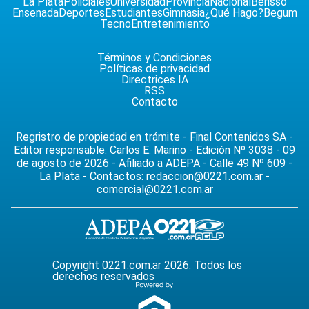
La Plata
Policiales
Universidad
Provincia
Nacional
Berisso
Ensenada
Deportes
Estudiantes
Gimnasia
¿Qué Hago?
Begum
Tecno
Entretenimiento
Términos y Condiciones
Políticas de privacidad
Directrices IA
RSS
Contacto
Regristro de propiedad en trámite - Final Contenidos SA -
Editor responsable: Carlos E. Marino - Edición Nº 3038 - 09
de agosto de 2026 - Afiliado a ADEPA - Calle 49 Nº 609 -
La Plata - Contactos:
redaccion@0221.com.ar
-
comercial@0221.com.ar
Copyright 0221.com.ar 2026. Todos los
derechos reservados