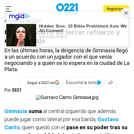
Registrarse
0221.com.ar
Gimnasia
Deportes
Gimnasia
4 de enero de 2024
Gimnasia cerró su tercer refuerzo y
está en viaje
En las últimas horas, la dirigencia de Gimnasia llegó
a un acuerdo con un jugador con el que venía
negociando y a quien se lo espera en la ciudad de La
Plata.
Escuchá la nota
Seguí a 0221 en
Por
0221
Gimnasia
suma
al central izquierdo que además
puede jugar como lateral por esa banda,
Gustavo
Canto
, quien quedó con el
pase en su poder tras su