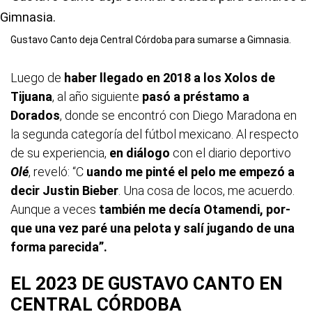
Gustavo Canto deja Central Córdoba para sumarse a Gimnasia.
Luego de
haber llegado en 2018 a los Xolos de
Tijuana
, al año siguiente
pasó a préstamo a
Dorados
, donde se encontró con Diego Maradona en
la segunda categoría del fútbol mexicano. Al respecto
de su experiencia,
en diálogo
con el diario deportivo
Olé
, reveló: “C
uando me pin­té el pe­lo me empezó a
decir Justin Bieber
. Una co­sa de lo­cos, me acuer­do.
Aun­que a ve­ces
tam­bién me decía Ota­men­di, por­
que una vez pa­ré una pe­lo­ta y sa­lí ju­gan­do de una
for­ma pa­re­ci­da”.
EL 2023 DE GUSTAVO CANTO EN
CENTRAL CÓRDOBA