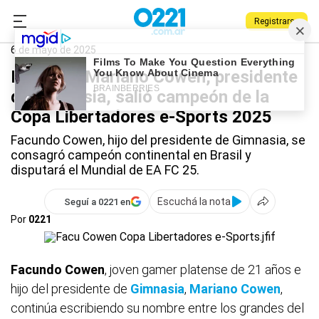
Registrarse
0221.com.ar
Gimnasia
Deportes
Gimnasia
6 de mayo de 2025
El hijo de Mariano Cowen, presidente
de Gimnasia, salió campeón de la
Copa Libertadores e-Sports 2025
Facundo Cowen, hijo del presidente de Gimnasia, se
consagró campeón continental en Brasil y
disputará el Mundial de EA FC 25.
Escuchá la nota
Seguí a 0221 en
Por
0221
Facundo
Cowen
, joven gamer platense de 21 años e
hijo del presidente de
Gimnasia
,
Mariano Cowen
,
continúa escribiendo su nombre entre los grandes del