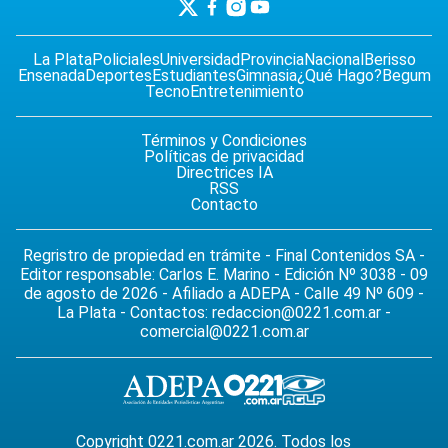
La Plata
Policiales
Universidad
Provincia
Nacional
Berisso
Ensenada
Deportes
Estudiantes
Gimnasia
¿Qué Hago?
Begum
Tecno
Entretenimiento
Términos y Condiciones
Políticas de privacidad
Directrices IA
RSS
Contacto
Regristro de propiedad en trámite - Final Contenidos SA -
Editor responsable: Carlos E. Marino - Edición Nº 3038 - 09
de agosto de 2026 - Afiliado a ADEPA - Calle 49 Nº 609 -
La Plata - Contactos:
redaccion@0221.com.ar
-
comercial@0221.com.ar
Copyright 0221.com.ar 2026. Todos los