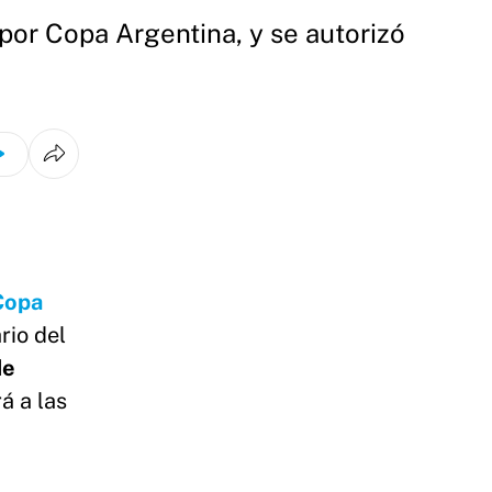
por Copa Argentina, y se autorizó
Copa
rio del
de
á a las