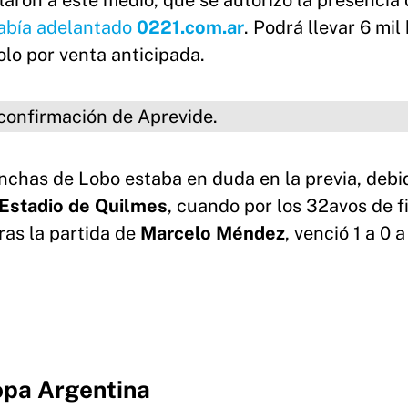
aron a este medio, que se autorizó la presencia
había adelantado
0221.com.ar
. Podrá llevar 6 mil
solo por venta anticipada.
ación de Aprevide.
nchas de Lobo estaba en duda en la previa, debid
Estadio de Quilmes
, cuando por los 32avos de fi
ras la partida de
Marcelo Méndez
, venció 1 a 0 a
opa Argentina