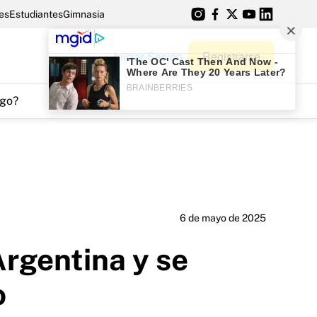
es
Estudiantes
Gimnasia
Iniciar Sesión
Registrarse
go?
6 de mayo de 2025
rgentina y se
o