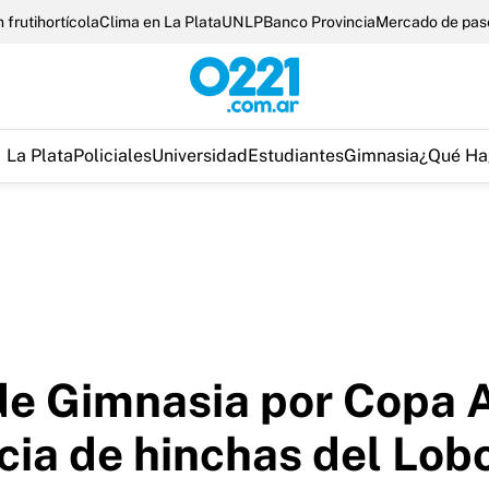
 frutihortícola
Clima en La Plata
UNLP
Banco Provincia
Mercado de pas
La Plata
Policiales
Universidad
Estudiantes
Gimnasia
¿Qué Ha
de Gimnasia por Copa A
cia de hinchas del Lob