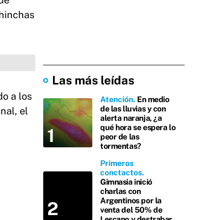
 de
 hinchas
Las más leídas
o a los
Atención
En medio
de las lluvias y con
nal, el
alerta naranja, ¿a
qué hora se espera lo
peor de las
tormentas?
Primeros
conctactos
Gimnasia inició
charlas con
Argentinos por la
venta del 50% de
Lescano y destrabar