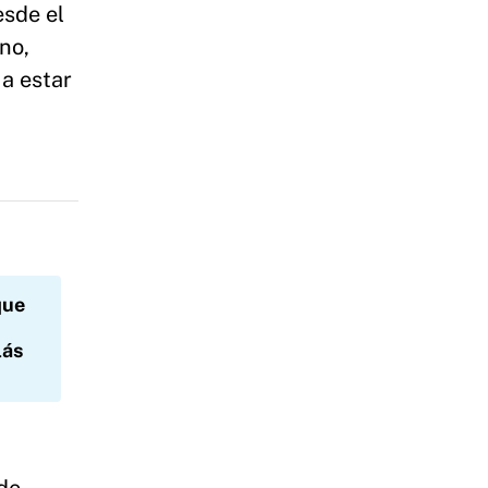
esde el
no,
a estar
que
lás