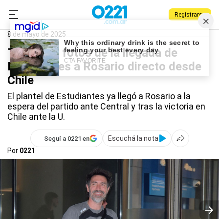
Registrarse
0221.com.ar
Estudiantes
Deportes
Estudiantes
8 de mayo de 2025
Todas las fotos de la llegada de
Estudiantes a Rosario directo desde
Chile
El plantel de Estudiantes ya llegó a Rosario a la
espera del partido ante Central y tras la victoria en
Chile ante la U.
Escuchá la nota
Seguí a 0221 en
Por
0221