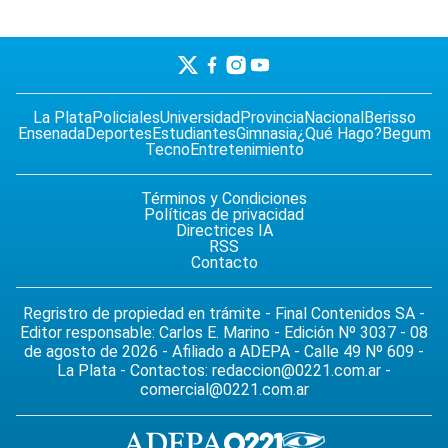
La Plata
Policiales
Universidad
Provincia
Nacional
Berisso
Ensenada
Deportes
Estudiantes
Gimnasia
¿Qué Hago?
Begum
Tecno
Entretenimiento
Términos y Condiciones
Políticas de privacidad
Directrices IA
RSS
Contacto
Regristro de propiedad en trámite - Final Contenidos SA -
Editor responsable: Carlos E. Marino - Edición Nº 3037 - 08
de agosto de 2026 - Afiliado a ADEPA - Calle 49 Nº 609 -
La Plata - Contactos:
redaccion@0221.com.ar
-
comercial@0221.com.ar