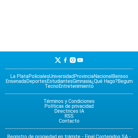
La Plata
Policiales
Universidad
Provincia
Nacional
Berisso
Ensenada
Deportes
Estudiantes
Gimnasia
¿Qué Hago?
Begum
Tecno
Entretenimiento
Términos y Condiciones
Políticas de privacidad
Directrices IA
RSS
Contacto
Regristro de propiedad en trámite - Final Contenidos SA -