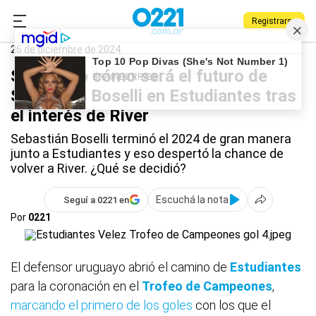
Registrarse
0221.com.ar
Estudiantes
Deportes
Sebastián Boselli
26 de diciembre de 2024
Se definió cómo será el futuro de
Sebastián Boselli en Estudiantes tras
el interés de River
Sebastián Boselli terminó el 2024 de gran manera
junto a Estudiantes y eso despertó la chance de
volver a River. ¿Qué se decidió?
Escuchá la nota
Seguí a 0221 en
Por
0221
El defensor uruguayo abrió el camino de
Estudiantes
para la coronación en el
Trofeo de Campeones
,
marcando el primero de los goles
con los que el