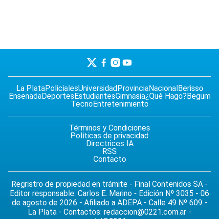
La Plata
Policiales
Universidad
Provincia
Nacional
Berisso
Ensenada
Deportes
Estudiantes
Gimnasia
¿Qué Hago?
Begum
Tecno
Entretenimiento
Términos y Condiciones
Políticas de privacidad
Directrices IA
RSS
Contacto
Regristro de propiedad en trámite - Final Contenidos SA -
Editor responsable: Carlos E. Marino - Edición Nº 3035 - 06
de agosto de 2026 - Afiliado a ADEPA - Calle 49 Nº 609 -
La Plata - Contactos:
redaccion@0221.com.ar
-