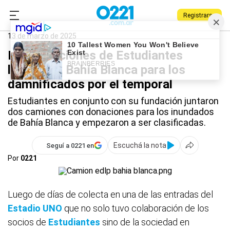
Registrarse
0221.com.ar
Estudiantes
Deportes
Estudiantes
13 de marzo de 2025
Las donaciones de Estudiantes
llegaron a Bahía Blanca para los
damnificados por el temporal
Estudiantes en conjunto con su fundación juntaron
dos camiones con donaciones para los inundados
de Bahía Blanca y empezaron a ser clasificadas.
Escuchá la nota
Seguí a 0221 en
Por
0221
Luego de días de colecta en una de las entradas del
Estadio UNO
que no solo tuvo colaboración de los
socios de
Estudiantes
sino de la sociedad en