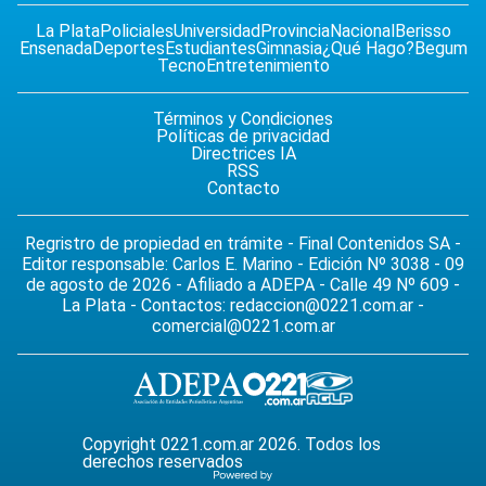
La Plata
Policiales
Universidad
Provincia
Nacional
Berisso
Ensenada
Deportes
Estudiantes
Gimnasia
¿Qué Hago?
Begum
Tecno
Entretenimiento
Términos y Condiciones
Políticas de privacidad
Directrices IA
RSS
Contacto
Regristro de propiedad en trámite - Final Contenidos SA -
Editor responsable: Carlos E. Marino - Edición Nº 3038 - 09
de agosto de 2026 - Afiliado a ADEPA - Calle 49 Nº 609 -
La Plata - Contactos:
redaccion@0221.com.ar
-
comercial@0221.com.ar
Copyright 0221.com.ar 2026. Todos los
derechos reservados