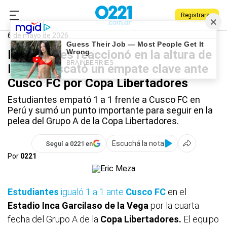
Registrarse
0221.com.ar
Estudiantes
Deportes
Estudiantes
6 de mayo de 2026
Estudiantes reaccionó en la altura de
Perú y rescató un empate clave ante
Cusco FC por Copa Libertadores
Estudiantes empató 1 a 1 frente a Cusco FC en
Perú y sumó un punto importante para seguir en la
pelea del Grupo A de la Copa Libertadores.
Escuchá la nota
Seguí a 0221 en
Por
0221
Estudiantes
igualó 1 a 1 ante
Cusco FC
en el
Estadio Inca Garcilaso de la Vega
por la cuarta
fecha del Grupo A de la
Copa Libertadores.
El equipo