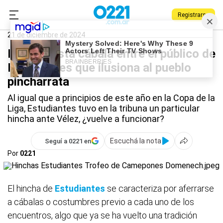
Registrarse
0221.com.ar
Estudiantes
Deportes
Estudiantes
21 de diciembre de 2024
El periodista cábala entre el público de
Estudiantes que ilusiona al pueblo
pincharrata
Al igual que a principios de este año en la Copa de la
Liga, Estudiantes tuvo en la tribuna un particular
hincha ante Vélez, ¿vuelve a funcionar?
Escuchá la nota
Seguí a 0221 en
Por
0221
El hincha de
Estudiantes
se caracteriza por aferrarse
a cábalas o costumbres previo a cada uno de los
encuentros, algo que ya se ha vuelto una tradición