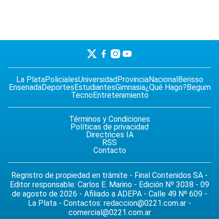
La Plata
Policiales
Universidad
Provincia
Nacional
Berisso
Ensenada
Deportes
Estudiantes
Gimnasia
¿Qué Hago?
Begum
Tecno
Entretenimiento
Términos y Condiciones
Políticas de privacidad
Directrices IA
RSS
Contacto
Regristro de propiedad en trámite - Final Contenidos SA -
Editor responsable: Carlos E. Marino - Edición Nº 3038 - 09
de agosto de 2026 - Afiliado a ADEPA - Calle 49 Nº 609 -
La Plata - Contactos:
redaccion@0221.com.ar
-
comercial@0221.com.ar