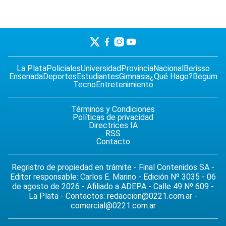
La Plata
Policiales
Universidad
Provincia
Nacional
Berisso
Ensenada
Deportes
Estudiantes
Gimnasia
¿Qué Hago?
Begum
Tecno
Entretenimiento
Términos y Condiciones
Políticas de privacidad
Directrices IA
RSS
Contacto
Regristro de propiedad en trámite - Final Contenidos SA -
Editor responsable: Carlos E. Marino - Edición Nº 3035 - 06
de agosto de 2026 - Afiliado a ADEPA - Calle 49 Nº 609 -
La Plata - Contactos:
redaccion@0221.com.ar
-
comercial@0221.com.ar