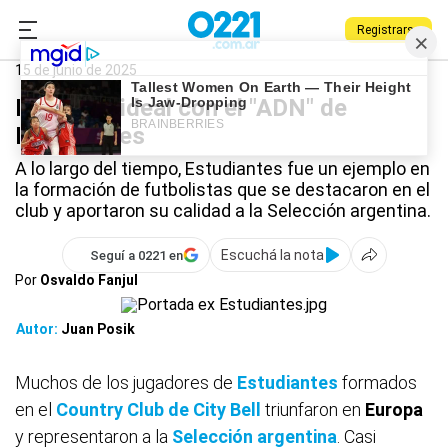
Registrarse
0221.com.ar
Estudiantes
Deportes
Estudiantes
15 de junio de 2025
El equipo ideal con el "ADN" de
Estudiantes
A lo largo del tiempo, Estudiantes fue un ejemplo en
la formación de futbolistas que se destacaron en el
club y aportaron su calidad a la Selección argentina.
Escuchá la nota
Seguí a 0221 en
Por
Osvaldo Fanjul
Autor:
Juan Posik
Muchos de los jugadores de
Estudiantes
formados
en el
Country Club de City Bell
triunfaron en
Europa
y representaron a la
Selección argentina
. Casi